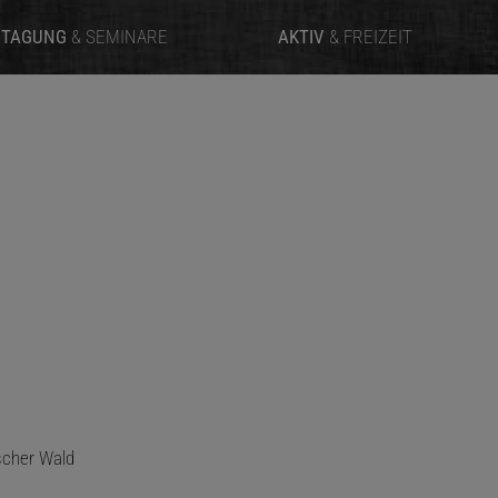
TAGUNG
& SEMINARE
AKTIV
& FREIZEIT
mehr erfahren
scher Wald