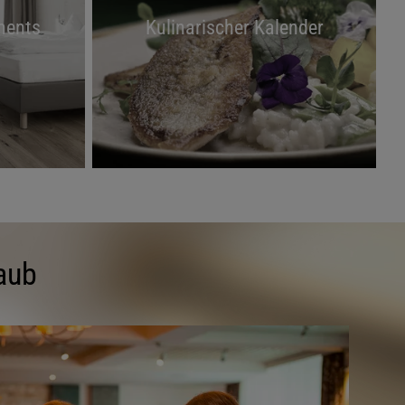
ments
Kulinarischer Kalender
aub