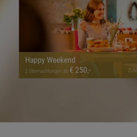
Happy Weekend
€ 250,-
ZUM
2
Übernachtungen
ab