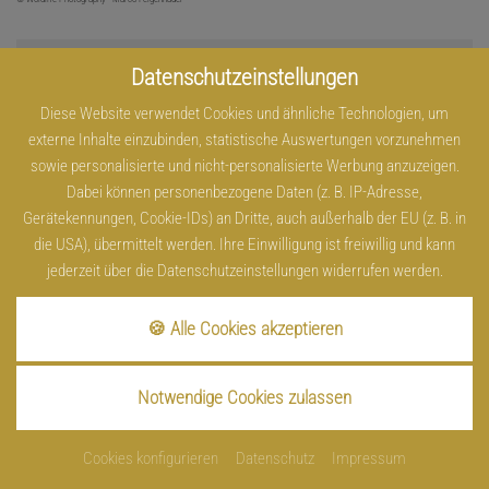
Datenschutzeinstellungen
Diese Website verwendet Cookies und ähnliche Technologien, um
externe Inhalte einzubinden, statistische Auswertungen vorzunehmen
sowie personalisierte und nicht-personalisierte Werbung anzuzeigen.
Dabei können personenbezogene Daten (z. B. IP-Adresse,
Gerätekennungen, Cookie-IDs) an Dritte, auch außerhalb der EU (z. B. in
die USA), übermittelt werden. Ihre Einwilligung ist freiwillig und kann
jederzeit über die Datenschutzeinstellungen widerrufen werden.
🍪 Alle Cookies akzeptieren
© Woidlife Photography - Marco Felgenhauer
Notwendige Cookies zulassen
Cookies konfigurieren
Datenschutz
Impressum