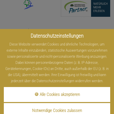
Datenschutzeinstellungen
Diese Website verwendet Cookies und ähnliche Technologien, um
externe Inhalte einzubinden, statistische Auswertungen vorzunehmen
sowie personalisierte und nicht-personalisierte Werbung anzuzeigen.
Dabei können personenbezogene Daten (z. B. IP-Adresse,
Gerätekennungen, Cookie-IDs) an Dritte, auch außerhalb der EU (z. B. in
die USA), übermittelt werden. Ihre Einwilligung ist freiwillig und kann
Impressum
Datenschutz
Cookies
Kontakt
Sitemap
jederzeit über die Datenschutzeinstellungen widerrufen werden.
Infos
Barrierefreiheit
made by
🍪 Alle Cookies akzeptieren
Datenschutz
Notwendige Cookies zulassen