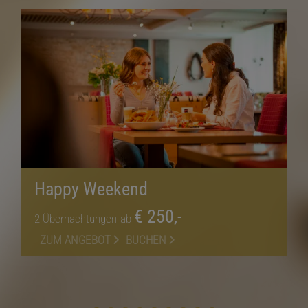
Happy Weekend
€ 250,-
2
Übernachtungen
ab
ZUM ANGEBOT
BUCHEN