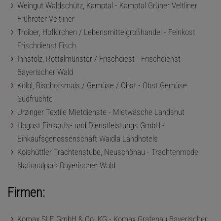
Weingut Waldschütz, Kamptal -
Kamptal Grüner Veltliner
Frühroter Veltliner
Troiber, Hofkirchen / Lebensmittelgroßhandel -
Feinkost
Frischdienst Fisch
Innstolz, Rottalmünster / Frischdiest -
Frischdienst
Bayerischer Wald
Kölbl, Bischofsmais / Gemüse / Obst -
Obst Gemüse
Südfrüchte
Urzinger Textile Mietdienste -
Mietwäsche Landshut
Hogast Einkaufs- und Dienstleistungs GmbH -
Einkaufsgenossenschaft Waidla Landhotels
Koishüttler Trachtenstube, Neuschönau -
Trachtenmode
Nationalpark Bayerischer Wald
Firmen:
Komax SLE GmbH & Co. KG -
Komax Grafenau Bayerischer