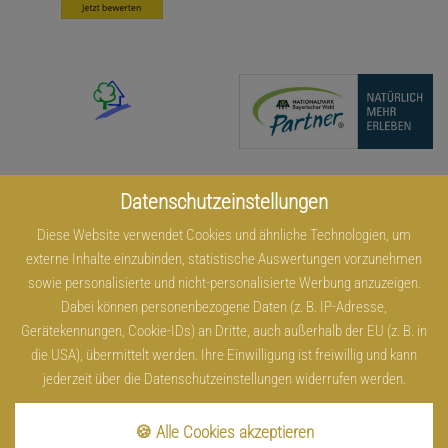
Datenschutzeinstellungen
Diese Website verwendet Cookies und ähnliche Technologien, um
externe Inhalte einzubinden, statistische Auswertungen vorzunehmen
sowie personalisierte und nicht-personalisierte Werbung anzuzeigen.
Dabei können personenbezogene Daten (z. B. IP-Adresse,
Gerätekennungen, Cookie-IDs) an Dritte, auch außerhalb der EU (z. B. in
die USA), übermittelt werden. Ihre Einwilligung ist freiwillig und kann
jederzeit über die Datenschutzeinstellungen widerrufen werden.
Impressum
Datenschutz
Cookies
Kontakt
Sitemap
Infos
Barrierefreiheit
🍪 Alle Cookies akzeptieren