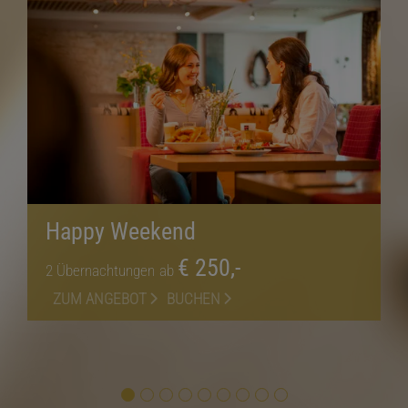
Happy Weekend
€ 250,-
2
Übernachtungen
ab
ZUM ANGEBOT
BUCHEN