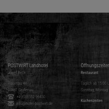
POSTWIRT Landhotel
Öffnungszeite
Josef Beck
Restaurant
Rosenau 48
Täglich ab 15:00 
94481 Grafenau
Sonntag, Montag 
+49(0)8552 96450
Küchenzeiten
info@hotel-postwirt.de