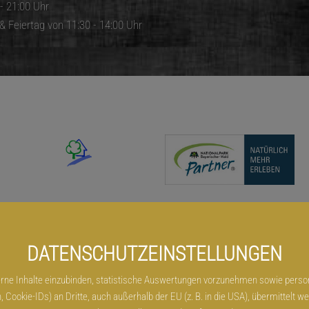
 - 21:00 Uhr
 Feiertag von 11:30 - 14:00 Uhr
DATENSCHUTZEINSTELLUNGEN
ne Inhalte einzubinden, statistische Auswertungen vorzunehmen sowie person
essum
Datenschutz
Cookies
Kontakt
Sitemap
Infos
Barrieref
kie-IDs) an Dritte, auch außerhalb der EU (z. B. in die USA), übermittelt werde