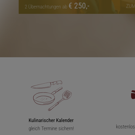
€ 250,-
ZUM
2
Übernachtungen
ab
Kulinarischer Kalender
kostenlo
gleich Termine sichern!