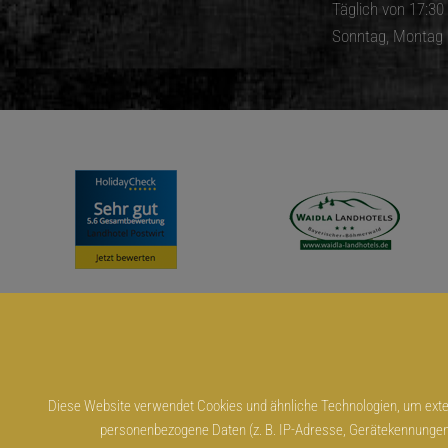
Täglich von 17:30
Sonntag, Montag &
Diese Website verwendet Cookies und ähnliche Technologien, um exter
Impr
personenbezogene Daten (z. B. IP-Adresse, Gerätekennungen, Coo