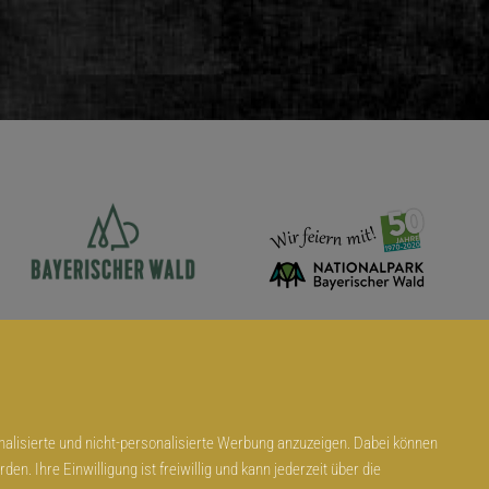
alisierte und nicht-personalisierte Werbung anzuzeigen. Dabei können
reiheit
n. Ihre Einwilligung ist freiwillig und kann jederzeit über die