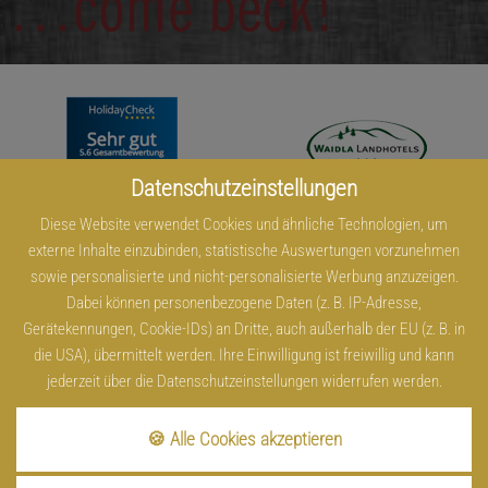
Datenschutzeinstellungen
Diese Website verwendet Cookies und ähnliche Technologien, um
externe Inhalte einzubinden, statistische Auswertungen vorzunehmen
sowie personalisierte und nicht-personalisierte Werbung anzuzeigen.
Dabei können personenbezogene Daten (z. B. IP-Adresse,
Gerätekennungen, Cookie-IDs) an Dritte, auch außerhalb der EU (z. B. in
die USA), übermittelt werden. Ihre Einwilligung ist freiwillig und kann
jederzeit über die Datenschutzeinstellungen widerrufen werden.
🍪 Alle Cookies akzeptieren