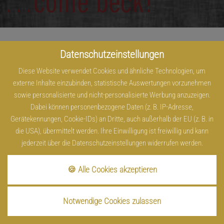
Datenschutzeinstellungen
Diese Website verwendet Cookies und ähnliche Technologien, um
externe Inhalte einzubinden, statistische Auswertungen vorzunehmen
sowie personalisierte und nicht-personalisierte Werbung anzuzeigen.
Dabei können personenbezogene Daten (z. B. IP-Adresse,
Gerätekennungen, Cookie-IDs) an Dritte, auch außerhalb der EU (z. B. in
die USA), übermittelt werden. Ihre Einwilligung ist freiwillig und kann
jederzeit über die Datenschutzeinstellungen widerrufen werden.
🍪 Alle Cookies akzeptieren
Notwendige Cookies zulassen