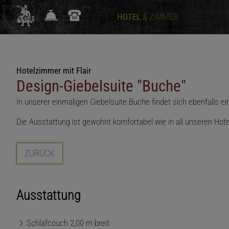
HOTEL
& ZIMMER
Hotelzimmer mit Flair
Design-Giebelsuite "Buche"
In unserer einmaligen Giebelsuite Buche findet sich ebenfalls e
Die Ausstattung ist gewohnt komfortabel wie in all unseren H
ZURÜCK
Ausstattung
Schlafcouch 2,00 m breit