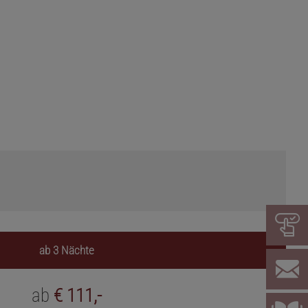
ab 3 Nächte
ab
€ 111,-