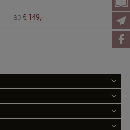
ab
€ 149,-