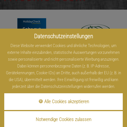
Datenschutzeinstellungen
Diese Website verwendet Cookies und ähnliche Technologien, um
externe Inhalte einzubinden, statistische Auswertungen vorzunehmen
sowie personalisierte und nicht-personalisierte Werbung anzuzeigen.
Dabei können personenbezogene Daten (z. B. IP-Adresse,
Gerätekennungen, Cookie-IDs) an Dritte, auch außerhalb der EU (z. B. in
die USA), übermittelt werden. Ihre Einwilligung ist freiwillig und kann
jederzeit über die Datenschutzeinstellungen widerrufen werden.
🍪 Alle Cookies akzeptieren
Notwendige Cookies zulassen